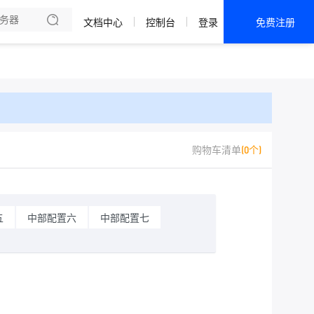
文档中心
控制台
登录
免费注册
全部产品
新闻资讯
帮助文档
热销推荐
购物车清单
(0个)
五
中部配置六
中部配置七