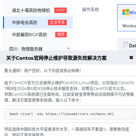
操作系统
湖北十堰高防物理机
HOT
Wi
中部电信高防
企业专享
中部襄阳BGP高防
推荐
De
四川 · 物理服务器
✖
关于Centos官网停止维护导致源失效解决方案
选择版
浙江 · 宁波服务器
重大通知！用户您好，以下内容请务必知晓！
江苏 · 物理服务器
硬件配置
E5 265
由于CentOS官方已全面停止维护CentOS Linux项目，公告指出 CentOS
机柜租用 · 服务器托管
7和8在2024年6月30日停止技术服务支持，详情见CentOS官方公告。
导致CentOS系统源已全面失效，比如安装宝塔等等会出现网络不可达等报
IP数量
错，解决方案是更换系统源。输入以下命令：
1个
bash <(curl -sSL https://linuxmirrors.cn/main.sh)
带宽
30个
然后选择中国科技大学或者清华大学，一直按回车不要选Y。源更换完成
后，即可正常安装软件。