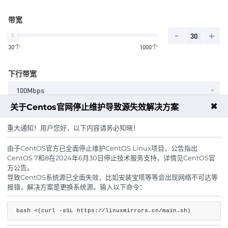
带宽
-
+
30个
1000个
下行带宽
100Mbps
✖
关于Centos官网停止维护导致源失效解决方案
重大通知！用户您好，以下内容请务必知晓！
主机密码
由于CentOS官方已全面停止维护CentOS Linux项目，公告指出
随机生成
CentOS 7和8在2024年6月30日停止技术服务支持，详情见CentOS官
方公告。
导致CentOS系统源已全面失效，比如安装宝塔等等会出现网络不可达等
周期
报错，解决方案是更换系统源。输入以下命令：
8.3折
8.3折
月
季
半年
年
两年
8.3折
bash <(curl -sSL https://linuxmirrors.cn/main.sh)
三年