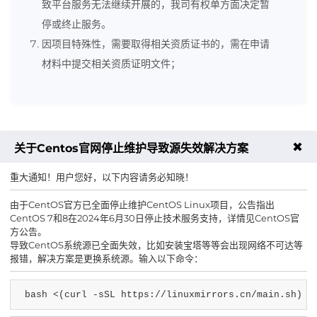
致平台服务无法继续开展的，我司有权单方面决定暂
停或终止服务。
因项目特殊性，需要取得相关资质证书的，需在申请
材料中提交相关资质证明文件；
✖
关于Centos官网停止维护导致源失效解决方案
公益赞助案例
重大通知！用户您好，以下内容请务必知晓！
为站长提供服务器赞助，支持内容创新和建设，促进信息共享和交
由于CentOS官方已全面停止维护CentOS Linux项目，公告指出
流。
CentOS 7和8在2024年6月30日停止技术服务支持，详情见CentOS官
方公告。
导致CentOS系统源已全面失效，比如安装宝塔等等会出现网络不可达等
报错，解决方案是更换系统源。输入以下命令：
bash <(curl -sSL https://linuxmirrors.cn/main.sh)