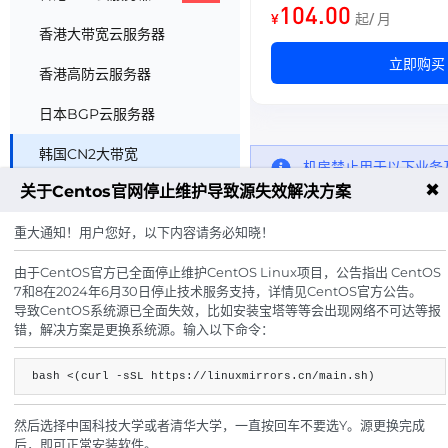
104.00
¥
起/ 月
香港大带宽云服务器
立即购买
香港高防云服务器
日本BGP云服务器
韩国CN2大带宽
机房禁止用于以下业务
站，虚拟充值，外挂辅
✖
关于Centos官网停止维护导致源失效解决方案
台湾云服务器
站点。禁止搭建VPN服
售后QQ：80080029
重大通知！用户您好，以下内容请务必知晓！
海外双ISP多地区
由于CentOS官方已全面停止维护CentOS Linux项目，公告指出 CentOS
陕西 · 物理服务器
7和8在2024年6月30日停止技术服务支持，详情见CentOS官方公告。
导致CentOS系统源已全面失效，比如安装宝塔等等会出现网络不可达等报
湖北 · 物理服务器
错，解决方案是更换系统源。输入以下命令：
四川 · 物理服务器
bash <(curl -sSL https://linuxmirrors.cn/main.sh)
浙江 · 宁波服务器
然后选择中国科技大学或者清华大学，一直按回车不要选Y。源更换完成
江苏 · 物理服务器
后，即可正常安装软件。