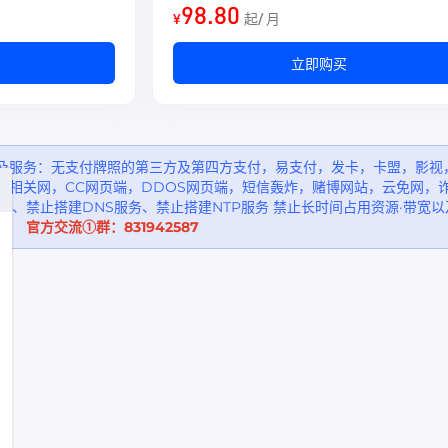
98.80
¥
起/ 月
立即购买
及服务：无支付牌照的第三方及第四方支付，易支付，发卡，卡盟，影视
助相关网，CC网页端，DDOS网页端，短信轰炸，赌博网站，云免网，
务、禁止搭建DNS服务、禁止搭建NTP服务 禁止长时间占用资源·带宽
0 官方交流①群：831942587