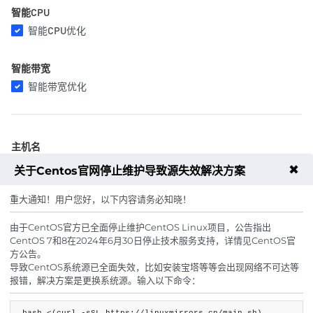
智能CPU
智能CPU优化
智能带宽
智能带宽优化
主机名
✖
关于Centos官网停止维护导致源失效解决方案
重大通知！用户您好，以下内容请务必知晓！
主机密码
由于CentOS官方已全面停止维护CentOS Linux项目，公告指出
随机生成
CentOS 7和8在2024年6月30日停止技术服务支持，详情见CentOS官
方公告。
导致CentOS系统源已全面失效，比如安装宝塔等等会出现网络不可达等
报错，解决方案是更换系统源。输入以下命令：
周期
8.3折
8.3折
月
季
半年
年
两年
8.3折