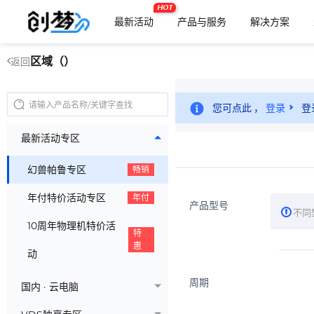
HOT
最新活动
产品与服务
解决方案
区域（）
返回
您可点此 ，
登录
登
最新活动专区
幻兽帕鲁专区
畅销
年付特价活动专区
年付
产品型号
不同
10周年物理机特价活
特
惠
动
周期
国内 · 云电脑